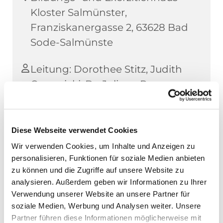
Kloster Salmünster,
Franziskanergasse 2, 63628 Bad
Sode-Salmünste
Leitung: Dorothee Stitz, Judith
Ossowicki, Dr. Juliane Reus
TN-Beitrag: 460,00 € incl.
Kuranwendungen
Diese Webseite verwendet Cookies
Wir verwenden Cookies, um Inhalte und Anzeigen zu
personalisieren, Funktionen für soziale Medien anbieten
zu können und die Zugriffe auf unsere Website zu
Mo. 03.08. – Fr.. 07.08.2026 Beginn: 11:00 h,
analysieren. Außerdem geben wir Informationen zu Ihrer
Ende: 10:00 h
Verwendung unserer Website an unsere Partner für
soziale Medien, Werbung und Analysen weiter. Unsere
Wir verbinden bei dieser Form der Exerzitien
Partner führen diese Informationen möglicherweise mit
spirituelle, biblische und kreative Impulse mit