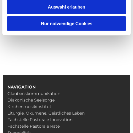
Auswahl erlauben
Nur notwendige Cookies
NAVIGATION
Glaubenskommunikation
Diakonische Seelsorge
Kirchenmusikinstitut
Liturgie, Ökumene, Geistliches Leben
Fachstelle Pastorale Innovation
Fachstelle Pastorale Räte
Synodalität