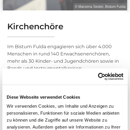
© Marzena Seidel, Bistum Fulda
Kirchenchöre
Im Bistum Fulda engagieren sich über 4.000
Menschen in rund 140 Erwachsenenchören,
mehr als 30 Kinder- und Jugendchören sowie in
Bands und Instrumentalkreisen.
Für die Chöre und kirchenmusikalischen
Gruppen in Trägerschaft ihrer
Diese Webseite verwendet Cookies
Kirchengemeinde/Pfarrei gilt die untenstehende
„Satzung für kirchenmusikalische Gruppen im
Wir verwenden Cookies, um Inhalte und Anzeigen zu
Bistum Fulda“
.
personalisieren, Funktionen für soziale Medien anbieten
zu können und die Zugriffe auf unsere Website zu
analysieren. Außerdem geben wir Informationen zu Ihrer