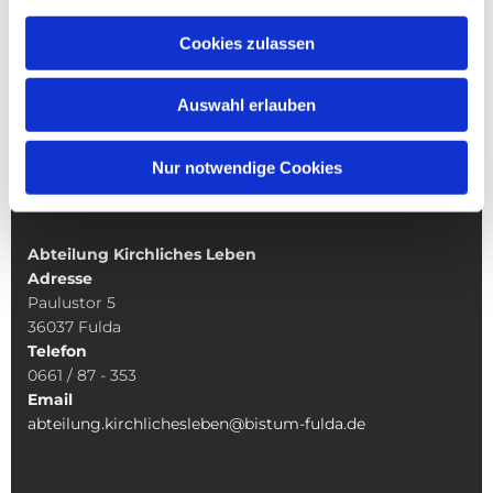
Glaubenskommunikation
Diakonische Seelsorge
Cookies zulassen
Kirchenmusikinstitut
Liturgie, Ökumene, Geistliches Leben
Auswahl erlauben
Fachstelle Pastorale Innovation
Fachstelle Pastorale Räte
Synodalität
Nur notwendige Cookies
Abteilung Kirchliches Leben
Adresse
Paulustor 5
36037 Fulda
Telefon
0661 / 87 - 353
Email
abteilung.kirchlichesleben@bistum-fulda.de