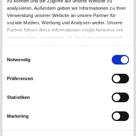
zu können und die Zugriffe auf unsere Website zu
analysieren. Außerdem geben wir Informationen zu Ihrer
Verwendung unserer Website an unsere Partner für
Anmeldung
soziale Medien, Werbung und Analysen weiter. Unsere
Lourdes 2026
Partner führen diese Informationen möglicherweise mit
weiteren Daten zusammen, die Sie ihnen bereitgestellt
haben oder die sie im Rahmen Ihrer Nutzung der Dienste
Malteser
Lourdeskrankendienst
gesammelt haben.
Einwilligungsauswahl
2026
Notwendig
Präferenzen
© Dr. St
Statistiken
Die Wallfahrt der
efan Wi
Generationen nach
ck
Marketing
LOURDES (der Bistümer
Fulda, Limburg und
Mainz) findet vom 06.-10.05.