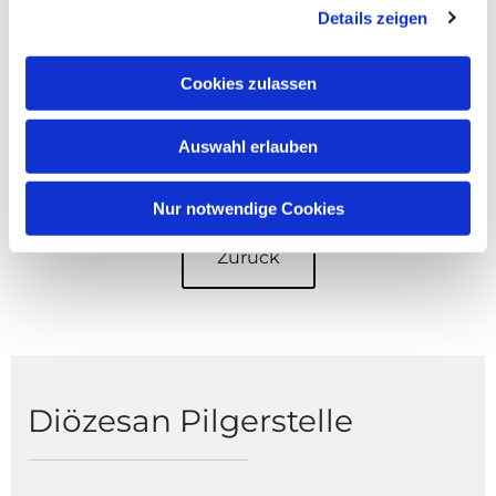
Details zeigen
(Flugpilger) bzw. vom 04.-11.05. 2027
(Buspilger) statt - SAVE THE DATE!
🌹🌿
Cookies zulassen
Auswahl erlauben
Nur notwendige Cookies
Zurück
Diözesan Pilgerstelle