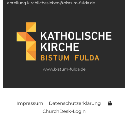
abteilung.kirchlichesleben@bistum-fulda.de
www.bistum-fulda.de
Impressum
Datenschutzerklärung
ChurchDesk-Login