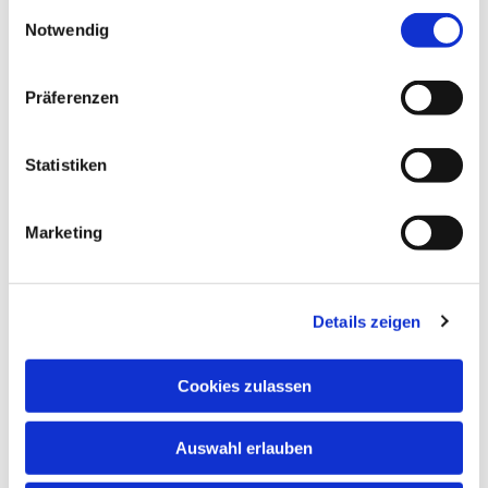
gesammelt haben.
Einwilligungsauswahl
Dr. Annette Stechmann
Notwendig
Leiterin
Präferenzen
Abteilung Kirchliches Leben
Statistiken
0661 87-467
leitung.kirchlichesleben@bistum-fulda.de
Marketing
Details zeigen
Cookies zulassen
Auswahl erlauben