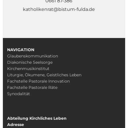
0661 87-386
katholikenrat@bistum-fulda.de
NAVIGATION
Glaubenskommunikation
Diakonische Seelsorge
Kirchenmusikinstitut
Liturgie, Ökumene, Geistliches Leben
Fachstelle Pastorale Innovation
Fachstelle Pastorale Räte
Synodalität
Abteilung Kirchliches Leben
Adresse