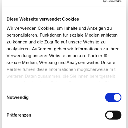
Dekanat Hünfeld-Geisa
Diese Webseite verwendet Cookies
Wir verwenden Cookies, um Inhalte und Anzeigen zu
personalisieren, Funktionen für soziale Medien anbieten
zu können und die Zugriffe auf unsere Website zu
analysieren. Außerdem geben wir Informationen zu Ihrer
Dekanat Eschwege-Bad
Verwendung unserer Website an unsere Partner für
Hersfeld
soziale Medien, Werbung und Analysen weiter. Unsere
Partner führen diese Informationen möglicherweise mit
weiteren Daten zusammen, die Sie ihnen bereitgestellt
haben oder die sie im Rahmen Ihrer Nutzung der Dienste
gesammelt haben.
Einwilligungsauswahl
Notwendig
Präferenzen
Dekanate Kassel-
Hofgeismar, Fritzlar