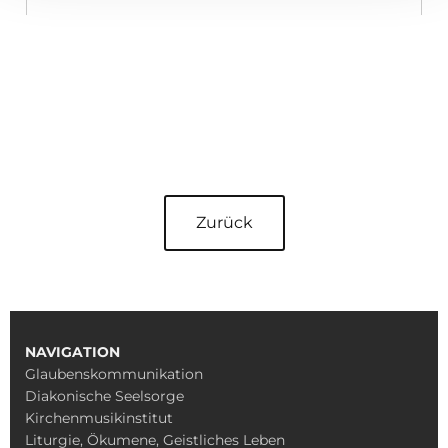
Zurück
NAVIGATION
Glaubenskommunikation
Diakonische Seelsorge
Kirchenmusikinstitut
Liturgie, Ökumene, Geistliches Leben