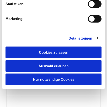
Statistiken
Marketing
Kinder- und Jugendkantorei
Kassel
Details zeigen
Cookies zulassen
Auswahl erlauben
Dekanate Hanau und
Kinzigtal
Nur notwendige Cookies