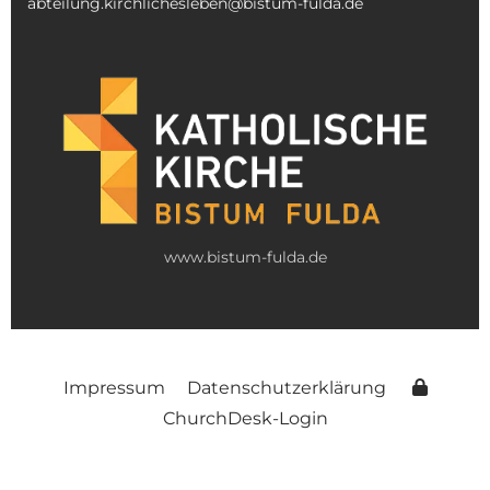
abteilung.kirchlichesleben@bistum-fulda.de
www.bistum-fulda.de
Impressum
Datenschutzerklärung
ChurchDesk-Login