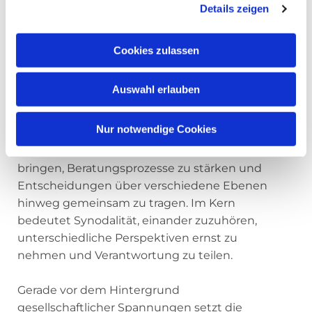
Details zeigen
zuständigen Leitungs- und
Entscheidungsgremien auf Bistumsebene
vorgelegt werden.
Cookies zulassen
Gelebte Dialogkultur
Auswahl erlauben
Synodalität gewinnt im Bistum Fulda
Nur notwendige Cookies
zunehmend an Bedeutung. Sie zielt darauf
ab, Menschen miteinander ins Gespräch zu
bringen, Beratungsprozesse zu stärken und
Entscheidungen über verschiedene Ebenen
hinweg gemeinsam zu tragen. Im Kern
bedeutet Synodalität, einander zuzuhören,
unterschiedliche Perspektiven ernst zu
nehmen und Verantwortung zu teilen.
Gerade vor dem Hintergrund
gesellschaftlicher Spannungen setzt die