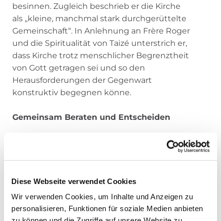
besinnen. Zugleich beschrieb er die Kirche
als „kleine, manchmal stark durchgerüttelte
Gemeinschaft“. In Anlehnung an Frère Roger
und die Spiritualität von Taizé unterstrich er,
dass Kirche trotz menschlicher Begrenztheit
von Gott getragen sei und so den
Herausforderungen der Gegenwart
konstruktiv begegnen könne.
Gemeinsam Beraten und Entscheiden
Das Synodalteam des Bistums Fulda unter
Leitung von Dr. Anette Stechmann, der
Leiterin der Abteilung „Kirchliches Leben“ im
Bischöflichen Generalvikariat, formulierte als
Diese Webseite verwendet Cookies
Ziel, die Impulse der Weltsynode, die
Wir verwenden Cookies, um Inhalte und Anzeigen zu
Ergebnisse des Synodalen Wegs sowie
personalisieren, Funktionen für soziale Medien anbieten
bestehende Initiativen im Bistum stärker
zu können und die Zugriffe auf unsere Website zu