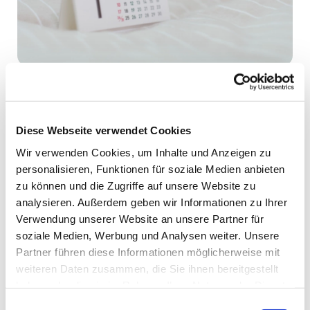
Freitag, 27. November 2026, 13:30
Diese Webseite verwendet Cookies
- 17:30 Uhr
Wir verwenden Cookies, um Inhalte und Anzeigen zu
personalisieren, Funktionen für soziale Medien anbieten
zu können und die Zugriffe auf unsere Website zu
Bonifatiushaus Fulda,
analysieren. Außerdem geben wir Informationen zu Ihrer
Neuenberger Str. 3 - 5, 36041
Verwendung unserer Website an unsere Partner für
soziale Medien, Werbung und Analysen weiter. Unsere
Leitung: Diakon Dr. Stefan Wick,
Partner führen diese Informationen möglicherweise mit
Diözesanbeauftragter für
weiteren Daten zusammen, die Sie ihnen bereitgestellt
haben oder die sie im Rahmen Ihrer Nutzung der Dienste
Liturgie (Fulda)
gesammelt haben.
Einwilligungsauswahl