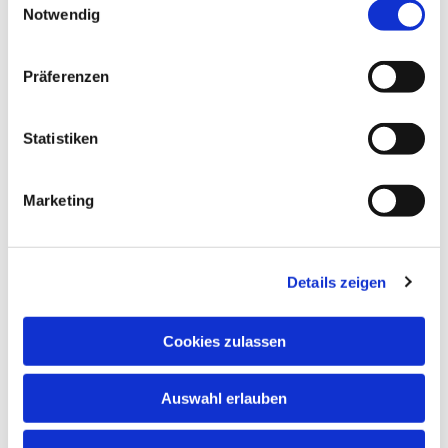
Notwendig
Präferenzen
Statistiken
NAVIGATION
Glaubenskommunikation
Diakonische Seelsorge
Marketing
Kirchenmusikinstitut
Liturgie, Ökumene, Geistliches Leben
Fachstelle Pastorale Innovation
Fachstelle Pastorale Räte
Details zeigen
Synodalität
Cookies zulassen
Abteilung Kirchliches Leben
Auswahl erlauben
Adresse
Paulustor 5