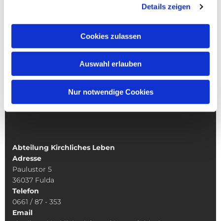
Details zeigen
NAVIGATION
Cookies zulassen
Glaubenskommunikation
Diakonische Seelsorge
Kirchenmusikinstitut
Auswahl erlauben
Liturgie, Ökumene, Geistliches Leben
Fachstelle Pastorale Innovation
Nur notwendige Cookies
Fachstelle Pastorale Räte
Synodalität
Abteilung Kirchliches Leben
Adresse
Paulustor 5
36037 Fulda
Telefon
0661 / 87 - 353
Email