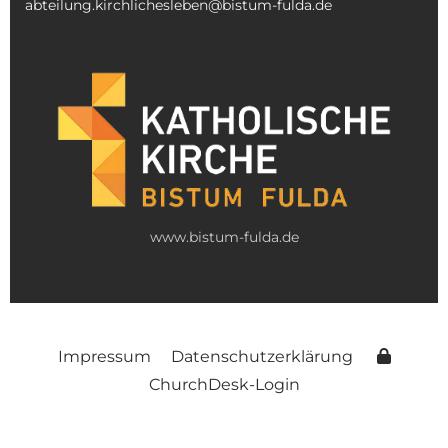
abteilung.kirchlichesleben@bistum-fulda.de
www.bistum-fulda.de
Impressum
Datenschutzerklärung
ChurchDesk-Login