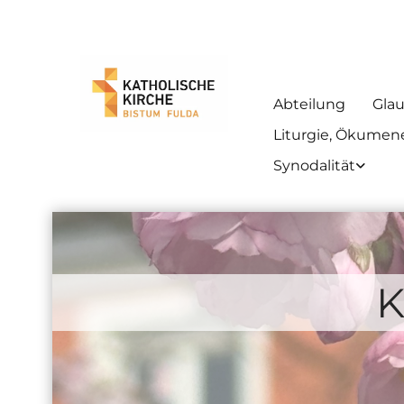
Abteilung
Gla
Liturgie, Ökumene
Synodalität
K