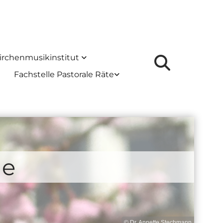
irchenmusikinstitut
Fachstelle Pastorale Räte
ge
© Dr. Annette Stechmann