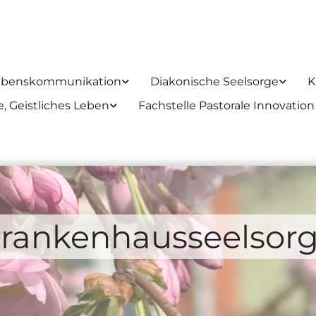
ubenskommunikation
Diakonische Seelsorge
K
, Geistliches Leben
Fachstelle Pastorale Innovation
rankenhausseelsor