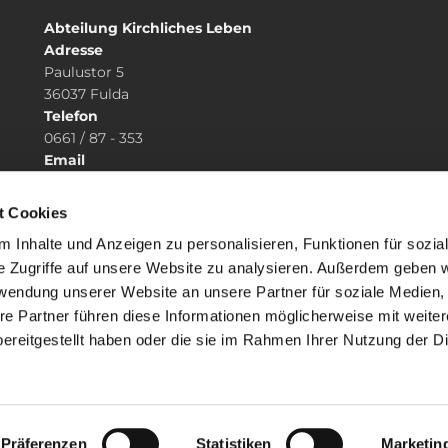
Abteilung Kirchliches Leben
Adresse
Paulustor 5
36037 Fulda
Telefon
0661 / 87 - 353
Email
abteilung.kirchlichesleben@bistum-fulda.de
t Cookies
 Inhalte und Anzeigen zu personalisieren, Funktionen für sozia
e Zugriffe auf unsere Website zu analysieren. Außerdem geben w
rwendung unserer Website an unsere Partner für soziale Medien
re Partner führen diese Informationen möglicherweise mit weite
ereitgestellt haben oder die sie im Rahmen Ihrer Nutzung der D
mpressum
Datenschutzerklärung
ChurchDesk-Lo
Präferenzen
Statistiken
Marketin