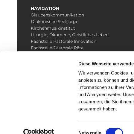
NAVIGATION
Glaubenskommunikation
Diakonische Seelsorge
Kirchenmusikinstitut
Liturgie, Ökumene, Geistliches Leben
Fachstelle Pastorale Innovation
Fachstelle Pastorale Räte
Synodalität
Diese Webseite verwende
Wir verwenden Cookies, um
anbieten zu können und di
Informationen zu Ihrer Ve
und Analysen weiter. Unse
zusammen, die Sie ihnen b
I
gesammelt haben.
Einwilligungsauswahl
Notwendig