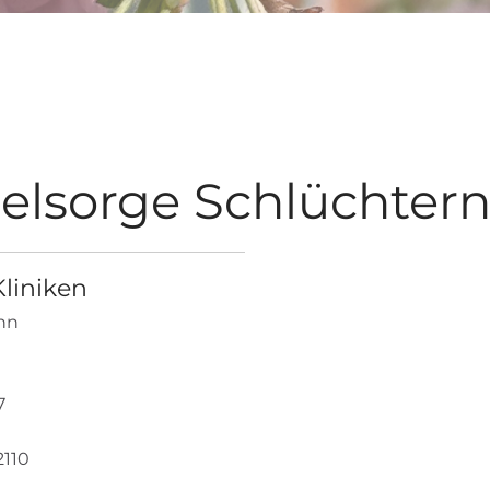
elsorge Schlüchter
liniken
nn
7
2110