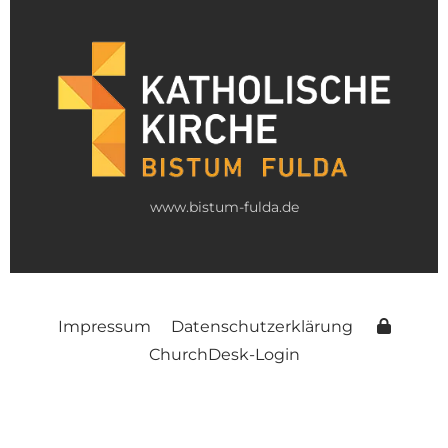
www.bistum-fulda.de
Impressum
Datenschutzerklärung
ChurchDesk-Login